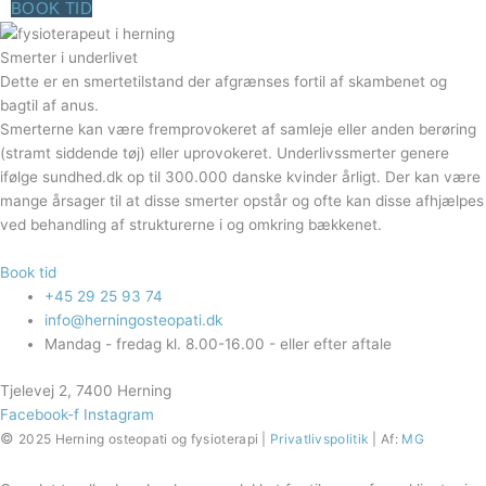
BOOK TID
Smerter i underlivet
Dette er en smertetilstand der afgrænses fortil af skambenet og
bagtil af anus.
Smerterne kan være fremprovokeret af samleje eller anden berøring
(stramt siddende tøj) eller uprovokeret. Underlivssmerter genere
ifølge sundhed.dk op til 300.000 danske kvinder årligt. Der kan være
mange årsager til at disse smerter opstår og ofte kan disse afhjælpes
ved behandling af strukturerne i og omkring bækkenet.
Book tid
+45 29 25 93 74
info@herningosteopati.dk
Mandag - fredag kl. 8.00-16.00 - eller efter aftale
Tjelevej 2, 7400 Herning
Facebook-f
Instagram
©
2025
Herning osteopati og fysioterapi |
Privatlivspolitik
| Af:
MG