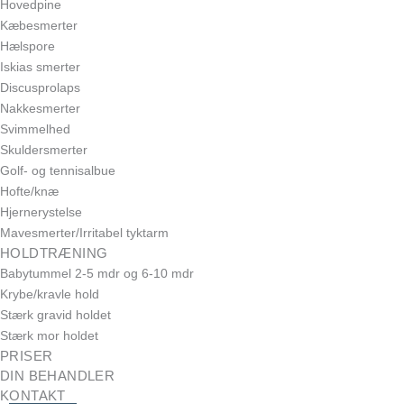
Hovedpine
Kæbesmerter
Hælspore​
Iskias smerter
Discusprolaps
Nakkesmerter
Svimmelhed
Skuldersmerter
Golf- og tennisalbue
Hofte/knæ
Hjernerystelse
Mavesmerter/Irritabel tyktarm
HOLDTRÆNING
Babytummel 2-5 mdr og 6-10 mdr
Krybe/kravle hold
Stærk gravid holdet
Stærk mor holdet
PRISER
DIN BEHANDLER
KONTAKT