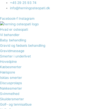
Gå
+45 29 25 93 74
til
info@herningosteopati.dk
indholdet
Facebook-f
Instagram
Hvad er osteopati
Vi behandler
Baby behandling
Gravid og fødsels behandling​
Gravidmassage
Smerter i underlivet
Hovedpine
Kæbesmerter
Hælspore​
Iskias smerter
Discusprolaps
Nakkesmerter
Svimmelhed
Skuldersmerter
Golf- og tennisalbue