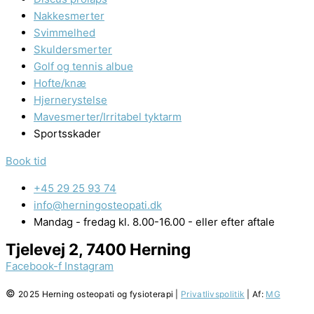
Nakkesmerter
Svimmelhed
Skuldersmerter
Golf og tennis albue
Hofte/knæ
Hjernerystelse
Mavesmerter/Irritabel tyktarm
Sportsskader
Book tid
+45 29 25 93 74
info@herningosteopati.dk
Mandag - fredag kl. 8.00-16.00 - eller efter aftale
Tjelevej 2, 7400 Herning
Facebook-f
Instagram
©
2025
Herning osteopati og fysioterapi |
Privatlivspolitik
| Af:
MG