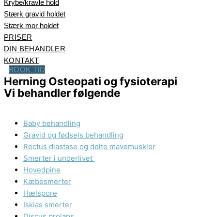
Krybe/kravle hold
Stærk gravid holdet
Stærk mor holdet
PRISER
DIN BEHANDLER
KONTAKT
BOOK TID
Herning Osteopati og fysioterapi
Vi behandler følgende
Baby behandling
Gravid og fødsels behandling
Rectus diastase og delte mavemuskler
Smerter i underlivet ​
Hovedpine
Kæbesmerter
Hælspore
Iskias smerter
Discus prolaps