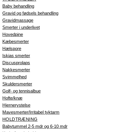
Baby behandling
Gravid og fødsels behandling​
Gravidmassage
Smerter i underlivet
Hovedpine
Kæbesmerter
Hælspore​
Iskias smerter
Discusprolaps
Nakkesmerter
Svimmelhed
Skuldersmerter
Golf- og tennisalbue
Hofte/knæ
Hjernerystelse
Mavesmerter/Irritabel tyktarm
HOLDTRÆNING
Babytummel 2-5 mdr og 6-10 mdr