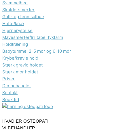
Svimmelhed
Skuldersmerter
Golf- og tennisalbue
Hofte/knæ
Hjernerystelse
Mavesmerter/Irritabel tyktarm
Holdtræning
Babytummel 2-5 mdr og 6-10 mdr
Krybe/kravle hold
Stærk gravid holdet
Stærk mor holdet
Priser
Din behandler
Kontakt
Book tid
HVAD ER OSTEOPATI
VI BEHANDLER