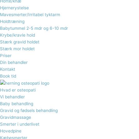
Hofte/knæ
Hjernerystelse
Mavesmerter/Irritabel tyktarm
Holdtræning
Babytummel 2-5 mdr og 6-10 mdr
Krybe/kravle hold
Stærk gravid holdet
Stærk mor holdet
Priser
Din behandler
Kontakt
Book tid
Hvad er osteopati
Vi behandler
Baby behandling
Gravid og fødsels behandling​
Gravidmassage
Smerter i underlivet
Hovedpine
Kæbesmerter