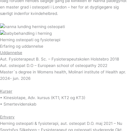
Idag foruden hendes daglige gang på klinikken er Nanna påbegyndt
en master grad i osteopati i London – her for at dygtigegøre sig
særligt indenfor kvindehelbred.
Herning osteopati og fysioterapi
Erfaring og uddannelse
Uddannelse
Aut. Fysioterapeut B. Sc. – Fysioterapeutskolen Holstebro 2018
Aut. osteopat D.O – European school of osteopathy 2022
Master´s degree in Womens health, Molinari institute of Health apr.
2024- jun. 2026
Kurser
• Kinesiotape, Adv. kursus (KT1, KT2 og KT3)
• Smertevidenskab
Erhverv
Herning osteopati & fysioterapi, aut. osteopat D.O. maj 2021 – Nu
Sportsfys Silkeborg – Fysioterapeut og osteopati studerende Okt.