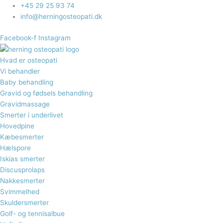
Gå
+45 29 25 93 74
til
info@herningosteopati.dk
indholdet
Facebook-f
Instagram
Hvad er osteopati
Vi behandler
Baby behandling
Gravid og fødsels behandling​
Gravidmassage
Smerter i underlivet
Hovedpine
Kæbesmerter
Hælspore​
Iskias smerter
Discusprolaps
Nakkesmerter
Svimmelhed
Skuldersmerter
Golf- og tennisalbue