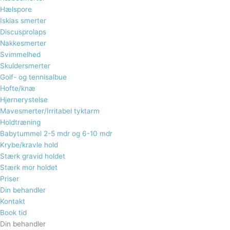
Hælspore​
Iskias smerter
Discusprolaps
Nakkesmerter
Svimmelhed
Skuldersmerter
Golf- og tennisalbue
Hofte/knæ
Hjernerystelse
Mavesmerter/Irritabel tyktarm
Holdtræning
Babytummel 2-5 mdr og 6-10 mdr
Krybe/kravle hold
Stærk gravid holdet
Stærk mor holdet
Priser
Din behandler
Kontakt
Book tid
Din behandler