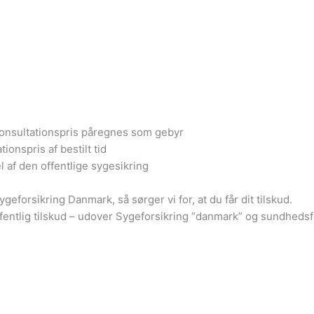
af konsultationspris påregnes som gebyr
ionspris af bestilt tid
l af den offentlige sygesikring
forsikring Danmark, så sørger vi for, at du får dit tilskud.
ffentlig tilskud – udover Sygeforsikring “danmark” og sundhedsf