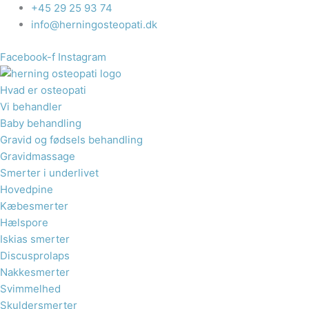
Gå
+45 29 25 93 74
til
info@herningosteopati.dk
indholdet
Facebook-f
Instagram
Hvad er osteopati
Vi behandler
Baby behandling
Gravid og fødsels behandling​
Gravidmassage
Smerter i underlivet
Hovedpine
Kæbesmerter
Hælspore​
Iskias smerter
Discusprolaps
Nakkesmerter
Svimmelhed
Skuldersmerter