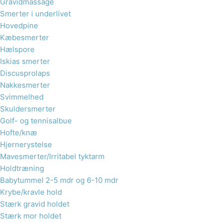
Gravidmassage
Smerter i underlivet
Hovedpine
Kæbesmerter
Hælspore​
Iskias smerter
Discusprolaps
Nakkesmerter
Svimmelhed
Skuldersmerter
Golf- og tennisalbue
Hofte/knæ
Hjernerystelse
Mavesmerter/Irritabel tyktarm
Holdtræning
Babytummel 2-5 mdr og 6-10 mdr
Krybe/kravle hold
Stærk gravid holdet
Stærk mor holdet