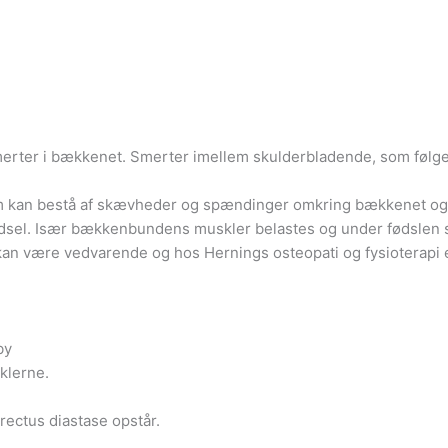
merter i bækkenet. Smerter imellem skulderbladende, som følge
om kan bestå af skævheder og spændinger omkring bækkenet og
fødsel. Især bækkenbundens muskler belastes og under fødslen 
 kan være vedvarende og hos Hernings osteopati og fysioterapi er
by
klerne.
rectus diastase opstår.