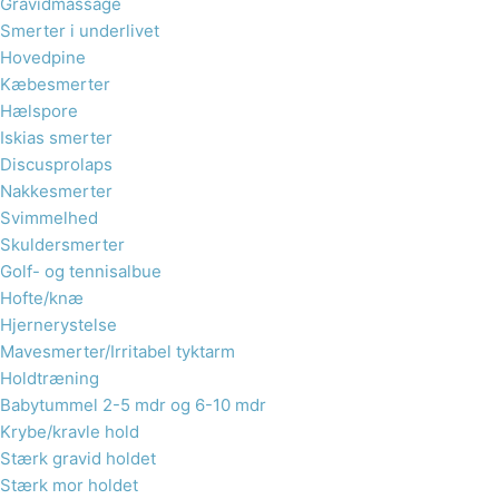
Gravidmassage
Smerter i underlivet
Hovedpine
Kæbesmerter
Hælspore​
Iskias smerter
Discusprolaps
Nakkesmerter
Svimmelhed
Skuldersmerter
Golf- og tennisalbue
Hofte/knæ
Hjernerystelse
Mavesmerter/Irritabel tyktarm
Holdtræning
Babytummel 2-5 mdr og 6-10 mdr
Krybe/kravle hold
Stærk gravid holdet
Stærk mor holdet