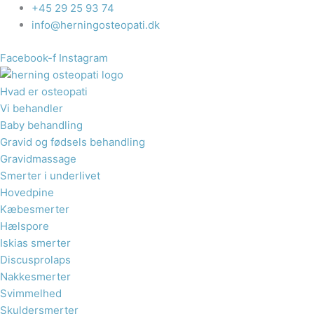
Gå
+45 29 25 93 74
til
info@herningosteopati.dk
indholdet
Facebook-f
Instagram
Hvad er osteopati
Vi behandler
Baby behandling
Gravid og fødsels behandling​
Gravidmassage
Smerter i underlivet
Hovedpine
Kæbesmerter
Hælspore​
Iskias smerter
Discusprolaps
Nakkesmerter
Svimmelhed
Skuldersmerter