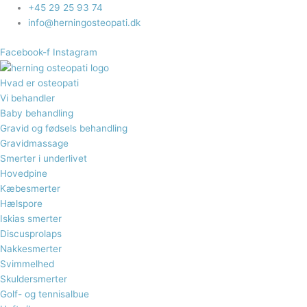
Gå
+45 29 25 93 74
til
info@herningosteopati.dk
indholdet
Facebook-f
Instagram
Hvad er osteopati
Vi behandler
Baby behandling
Gravid og fødsels behandling​
Gravidmassage
Smerter i underlivet
Hovedpine
Kæbesmerter
Hælspore​
Iskias smerter
Discusprolaps
Nakkesmerter
Svimmelhed
Skuldersmerter
Golf- og tennisalbue