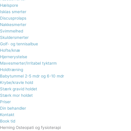
Hælspore​
Iskias smerter
Discusprolaps
Nakkesmerter
Svimmelhed
Skuldersmerter
Golf- og tennisalbue
Hofte/knæ
Hjernerystelse
Mavesmerter/Irritabel tyktarm
Holdtræning
Babytummel 2-5 mdr og 6-10 mdr
Krybe/kravle hold
Stærk gravid holdet
Stærk mor holdet
Priser
Din behandler
Kontakt
Book tid
Herning Osteopati og fysioterapi