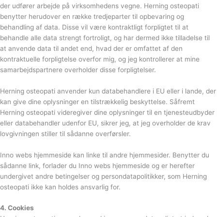
der udfører arbejde på virksomhedens vegne. Herning osteopati
benytter herudover en række tredjeparter til opbevaring og
behandling af data. Disse vil være kontraktligt forpligtet til at
behandle alle data strengt fortroligt, og har dermed ikke tilladelse til
at anvende data til andet end, hvad der er omfattet af den
kontraktuelle forpligtelse overfor mig, og jeg kontrollerer at mine
samarbejdspartnere overholder disse forpligtelser.
Herning osteopati anvender kun databehandlere i EU eller i lande, der
kan give dine oplysninger en tilstrækkelig beskyttelse. Såfremt
Herning osteopati videregiver dine oplysninger til en tjenesteudbyder
eller databehandler udenfor EU, sikrer jeg, at jeg overholder de krav
lovgivningen stiller til sådanne overførsler.
Inno webs hjemmeside kan linke til andre hjemmesider. Benytter du
sådanne link, forlader du Inno webs hjemmeside og er herefter
undergivet andre betingelser og persondatapolitikker, som Herning
osteopati ikke kan holdes ansvarlig for.
4. Cookies