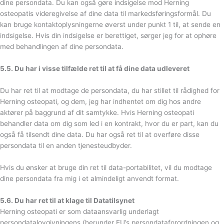
dine persondata. Du kan også gøre indsigelse mod Herning
osteopatis videregivelse af dine data til markedsføringsformål. Du
kan bruge kontaktoplysningerne øverst under punkt 1 til, at sende en
indsigelse. Hvis din indsigelse er berettiget, sørger jeg for at ophøre
med behandlingen af dine persondata.
5.5. Du har i visse tilfælde ret til at få dine data udleveret
Du har ret til at modtage de persondata, du har stillet til rådighed for
Herning osteopati, og dem, jeg har indhentet om dig hos andre
aktører på baggrund af dit samtykke. Hvis Herning osteopati
behandler data om dig som led i en kontrakt, hvor du er part, kan du
også få tilsendt dine data. Du har også ret til at overføre disse
persondata til en anden tjenesteudbyder.
Hvis du ønsker at bruge din ret til data-portabilitet, vil du modtage
dine persondata fra mig i et almindeligt anvendt format.
5.6. Du har ret til at klage til Datatilsynet
Herning osteopati er som dataansvarlig underlagt
persondatalovgivningens (herunder EU’s persondataforordningen og