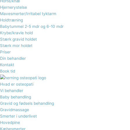
Hofte/knæ
Hjernerystelse
Mavesmerter/Irritabel tyktarm
Holdtræning
Babytummel 2-5 mdr og 6-10 mdr
Krybe/kravle hold
Stærk gravid holdet
Stærk mor holdet
Priser
Din behandler
Kontakt
Book tid
Hvad er osteopati
Vi behandler
Baby behandling
Gravid og fødsels behandling​
Gravidmassage
Smerter i underlivet
Hovedpine
Kæbesmerter