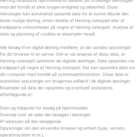
Herning osteopatis hjemmeside er baseret på forskellige teknologier
med det formål at sikre brugervenlighed og sikkerhed. Disse
teknologier kan automatisk opsamle data for at kunne tilbyde den
bedst mulige løsning, enten direkte af Herning osteopati eller af
tredjeparts virksomheder på vegne af Herning osteopati. Analyse af
data og placering af cookies er eksempler herpå.
Alle besøg til en digital løsning medfører, at der sendes oplysninger
fra din browser til en server. Det er via analyse af disse data, at
Herning osteopati optimerer de digitale løsninger. Data opsamles via
tredjepart på vegne af Herning osteopati. Der kan opsamles data om
din computer med henblik på systemadministration. Disse data er
statistiske oplysninger om brugernes adfærd i de digitale løsninger.
Eksempler på data der opsamles og eventuelt analyseres
efterfølgende er:
Dato og tidspunkt for besøg på hjemmesiden
Oversigt over de sider der besøges i løsningen
IP-adressen på den besøgende
Oplysninger om den anvendte browser og enhed (type, version,
operativsystem m.m.),